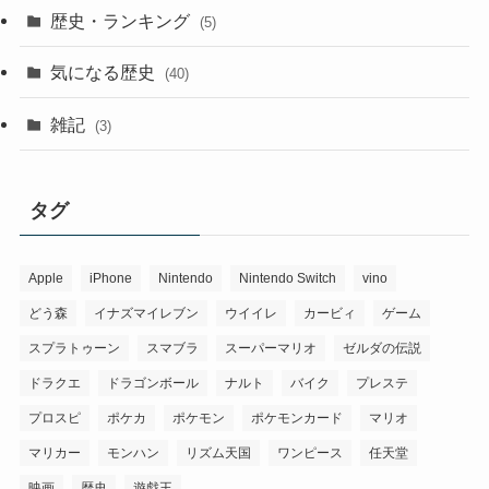
歴史・ランキング
(5)
気になる歴史
(40)
雑記
(3)
タグ
Apple
iPhone
Nintendo
Nintendo Switch
vino
どう森
イナズマイレブン
ウイイレ
カービィ
ゲーム
スプラトゥーン
スマブラ
スーパーマリオ
ゼルダの伝説
ドラクエ
ドラゴンボール
ナルト
バイク
プレステ
プロスピ
ポケカ
ポケモン
ポケモンカード
マリオ
マリカー
モンハン
リズム天国
ワンピース
任天堂
映画
歴史
遊戯王